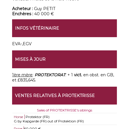
Acheteur :
Guy PETIT
Enchères :
40 000 €
INFOS VÉTÉRINAIRE
EVA-,EGV
MISES À JOUR
1ère mère
:
PROTEKTORAT
: + 1
vict.
en obst. en GB,
et £835,645.
VENTES RELATIVES À PROTEKTRISSE
Sales of PROTEKTRISSE's siblings
Horse
Protektor (FR)
G by Kapgarde (FR) out of Protektion (FR)
Price
60.000 €