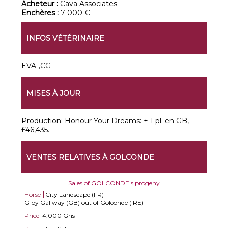
Acheteur :
Cava Associates
Enchères :
7 000 €
INFOS VÉTÉRINAIRE
EVA-,CG
MISES À JOUR
Production
: Honour Your Dreams: + 1 pl. en GB,
£46,435.
VENTES RELATIVES À GOLCONDE
Sales of GOLCONDE's progeny
Horse
City Landscape (FR)
G by Galiway (GB) out of Golconde (IRE)
Price
4.000 Gns