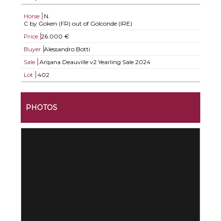
Horse
N.
C by Goken (FR) out of Golconde (IRE)
Price
26.000 €
Buyer
Alessandro Botti
Sale
Arqana Deauville v2 Yearling Sale 2024
Lot
402
PHOTOS