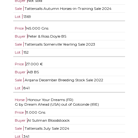
Buyer
Not Sold
Sale
Tattersalls Autumn Horses-in-Training Sale 2024
Lot
1369
Price
145.000 Gns
Buyer
Peter & Ross Doyle BS
Sale
Tattersalls Somerville Yearling Sale 2023
Lot
152
Price
27.000 €
Buyer
AB BS
Sale
Arqana December Breeding Stock Sale 2022
Lot
841
Horse
Honour Your Dreams (FR)
G by Dream Ahead (USA) out of Golconde (IRE)
Price
11.000 Gns
Buyer
Al Suliman Bloodstoock
Sale
Tattersalls July Sale 2024
Lot
341