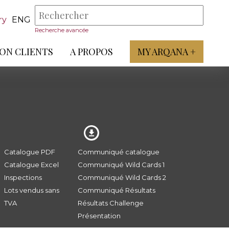
ry
ENG
Recherche avancée
ON CLIENTS
A PROPOS
MY ARQANA +
Catalogue PDF
Communiqué catalogue
Catalogue Excel
Communiqué Wild Cards 1
Inspections
Communiqué Wild Cards 2
Lots vendus sans
Communiqué Résultats
TVA
Résultats Challenge
Présentation