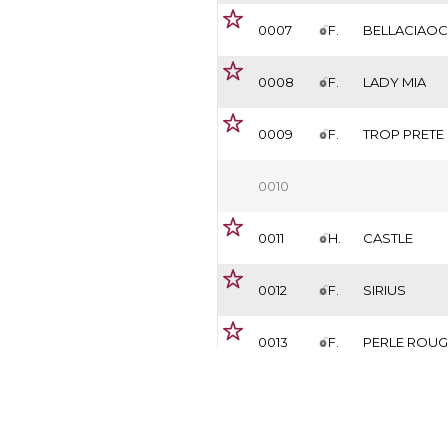
0007
F.
BELLACIAOC
0008
F.
LADY MIA
0009
F.
TROP PRETE
0010
0011
H.
CASTLE
0012
F.
SIRIUS
0013
F.
PERLE ROUG
0014
Présentés
Vendu
2022
34
27
0015
F.
ANTERSELVA