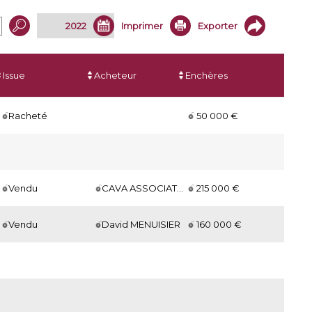
Imprimer
Exporter
Issue
Acheteur
Enchères
Racheté
50 000 €
Vendu
CAVA ASSOCIATES
215 000 €
Vendu
David MENUISIER
160 000 €