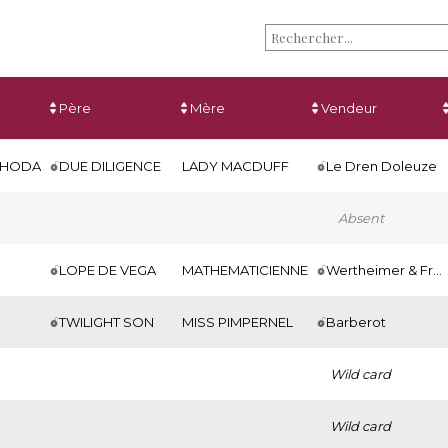
Père
Mère
Vendeur
GHODA
DUE DILIGENCE
LADY MACDUFF
Le Dren Doleuze
Absent
LOPE DE VEGA
MATHEMATICIENNE
Wertheimer & Frère
TWILIGHT SON
MISS PIMPERNEL
Barberot
Wild card
Wild card