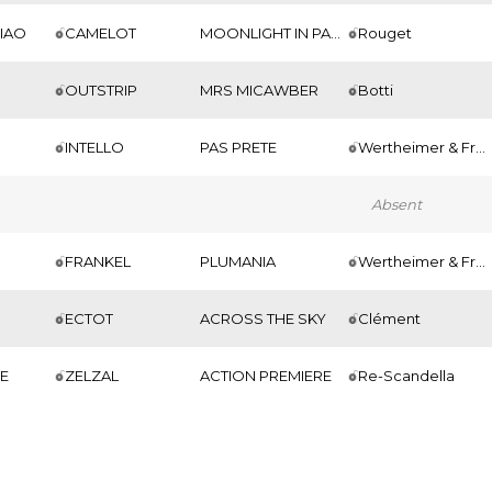
IAO
CAMELOT
MOONLIGHT IN PARIS
Rouget
OUTSTRIP
MRS MICAWBER
Botti
INTELLO
PAS PRETE
Wertheimer & Frère
Absent
FRANKEL
PLUMANIA
Wertheimer & Frère
ECTOT
ACROSS THE SKY
Clément
E
ZELZAL
ACTION PREMIERE
Re-Scandella
Wild card
s
% Vendus
Prix Moyen
Mediane
79.41 %
291 852 €
215 000 €
FAST COMPANY
SHIMMERING SANDS
Bietolini