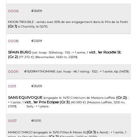
0006
30/09
MOON TROUBLE : vendu avec 50% de son engagement dans le Prix de la Forêt
(Gr.1)
à Chantilly, le 02/10.
0008
23/09
SPAIN BURG
vict.
1er Rockfel St.
(val. hcap : 50/rating : 110) : + 1 sortie, 1
,
(Gr.2)
(77 272 €) (Newmarket, 1400 m, 23/09).
0009
15/09
MYTHOMANE (val. hcap : 46 / rating : 102) : + 1 sortie, 6p (14/09).
0011
30/09
SANS EQUIVOQUE
(Gr.2)
(engagée le 14/10 Critérium de Maisons-Laffitte
) :
vict.
1er Prix Eclipse (Gr.3)
+ 1 sortie, 1
,
(40 000 €) (Maisons-Laffitte, 1200 m,
21/09). Sally : + 1 place.
0017
01/10
(Gr.1)
MANGO TANGO (engagée le 15/10 Fillies & Mares St.
à Ascot) : + 1 sortie, 1
(Gr.2)
place, 4e Prix de Royallieu
(Chantilly, 2400 m, 01/10).