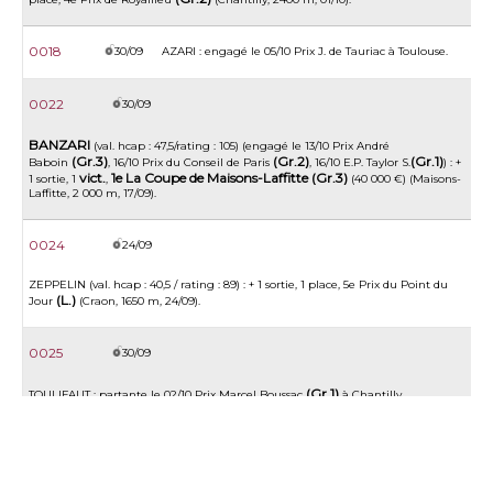
0018
30/09
AZARI : engagé le 05/10 Prix J. de Tauriac à Toulouse.
0022
30/09
BANZARI
(val. hcap : 47,5/rating : 105) (engagé le 13/10 Prix André
(Gr.3)
(Gr.2)
(Gr.1)
Baboin
, 16/10 Prix du Conseil de Paris
, 16/10 E.P. Taylor S.
) : +
vict.
1e La Coupe de Maisons-Laffitte (Gr.3)
1 sortie, 1
,
(40 000 €) (Maisons-
Laffitte, 2 000 m, 17/09).
0024
24/09
ZEPPELIN (val. hcap : 40,5 / rating : 89) : + 1 sortie, 1 place, 5e Prix du Point du
(L.)
Jour
(Craon, 1650 m, 24/09).
0025
30/09
(Gr.1)
TOULIFAUT : partante le 02/10 Prix Marcel Boussac
à Chantilly.
0026
14/09
RIDE LIKE THE WIND
vict.
: + 1 sortie, 1
, 1e Prix du Rocher Cassepot (16 500