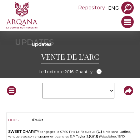
Repository
ENG
UPDATES
updates
VENTE DE L'ARC
Le 1 octobre 2016, Chantilly
N°
Date
Update
0005
30/09
SWEET CHARITY
(L.)
: engagée le 07/10 Prix Le Fabuleux
à Maisons-Laffitte,
(Gr.1)
vendue avec son engagement dans les E.P. Taylor S.
(Woodbine, 16/10).