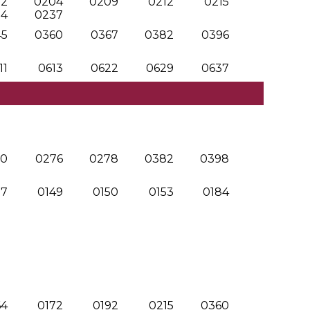
92
0204
0209
0212
0215
34
0237
45
0360
0367
0382
0396
11
0613
0622
0629
0637
30
0276
0278
0382
0398
37
0149
0150
0153
0184
64
0172
0192
0215
0360