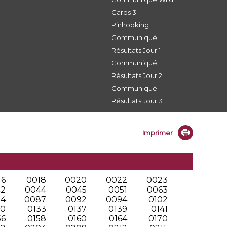
Cards 3
Pinhooking
Communiqué
Résultats Jour 1
Communiqué
Résultats Jour 2
Communiqué
Résultats Jour 3
Imprimer
16
0018
0020
0022
0023
42
0044
0045
0051
0063
84
0087
0092
0094
0102
30
0133
0137
0139
0141
56
0158
0160
0164
0170