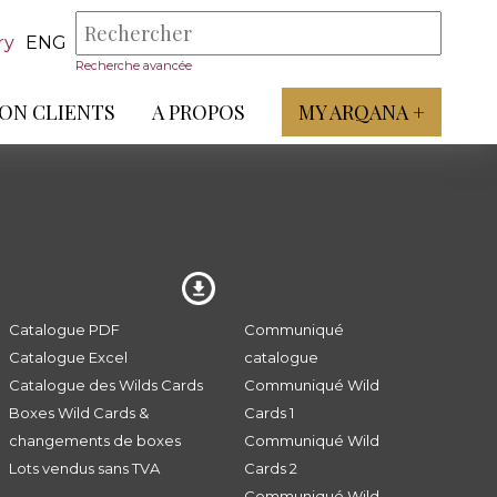
ry
ENG
Recherche avancée
ON CLIENTS
A PROPOS
MY ARQANA +
Catalogue PDF
Communiqué
Catalogue Excel
catalogue
Catalogue des Wilds Cards
Communiqué Wild
Boxes Wild Cards &
Cards 1
changements de boxes
Communiqué Wild
Lots vendus sans TVA
Cards 2
Communiqué Wild