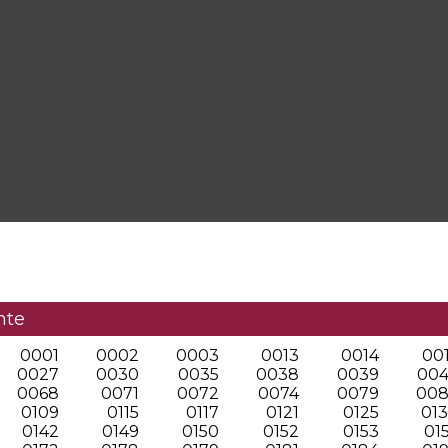
nte
0001
0002
0003
0013
0014
00
0027
0030
0035
0038
0039
00
0068
0071
0072
0074
0079
00
0109
0115
0117
0121
0125
01
0142
0149
0150
0152
0153
01