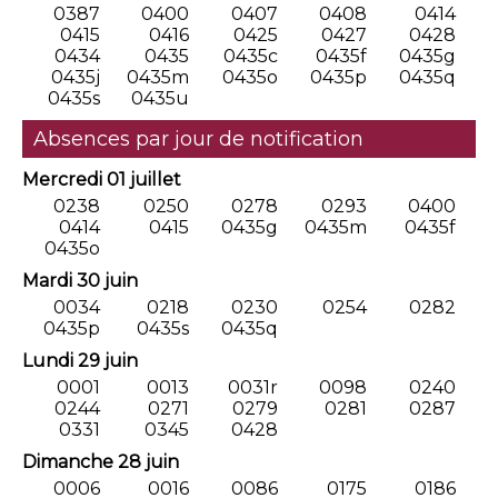
0387
0400
0407
0408
0414
0415
0416
0425
0427
0428
0434
0435
0435c
0435f
0435g
0435j
0435m
0435o
0435p
0435q
0435s
0435u
Absences par jour de notification
Mercredi 01 juillet
0238
0250
0278
0293
0400
0414
0415
0435g
0435m
0435f
0435o
Mardi 30 juin
0034
0218
0230
0254
0282
0435p
0435s
0435q
Lundi 29 juin
0001
0013
0031r
0098
0240
0244
0271
0279
0281
0287
0331
0345
0428
Dimanche 28 juin
0006
0016
0086
0175
0186