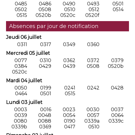
0485
0486
0490
0493
0501
0502
0508
0510
0512
0514
0515
0520b
0520c
0520f
Absences par jour de notification
Jeudi 06 juillet
0311
0317
0349
0360
Mercredi 05 juillet
0077
0310
0362
0372
0379
0384
0429
0439
0508
0520b
0520c
Mardi 04 juillet
0050
0199
0241
0242
0428
0464
0501
0515
Lundi 03 juillet
0003
0016
0023
0030
0037
0039
0048
0054
0057
0064
0080
0088
0190
0339a
0339c
0339b
0369
0417
0510