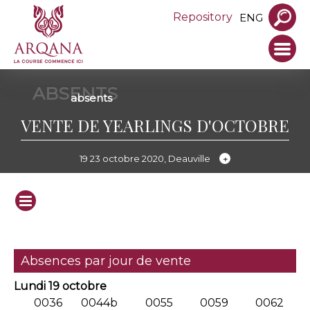
Repository
ENG
ABSENTS
absents
VENTE DE YEARLINGS D'OCTOBRE
19 23 octobre 2020, Deauville
Absences par jour de vente
Lundi 19 octobre
0036
0044b
0055
0059
0062