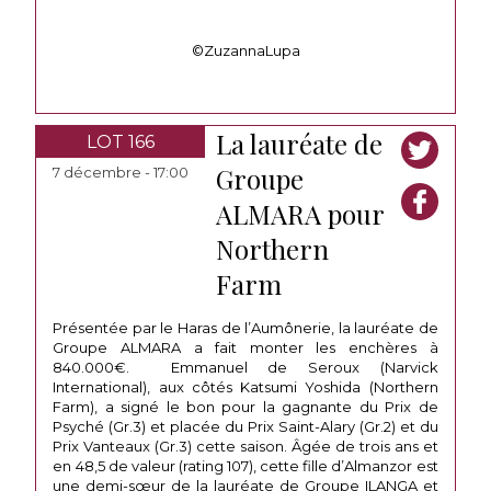
©ZuzannaLupa
La lauréate de
LOT 166
Groupe
7 décembre - 17:00
ALMARA pour
Northern
Farm
Présentée par le Haras de l’Aumônerie, la lauréate de
Groupe ALMARA a fait monter les enchères à
840.000€. Emmanuel de Seroux (Narvick
International), aux côtés Katsumi Yoshida (Northern
Farm), a signé le bon pour la gagnante du Prix de
Psyché (Gr.3) et placée du Prix Saint-Alary (Gr.2) et du
Prix Vanteaux (Gr.3) cette saison. Âgée de trois ans et
en 48,5 de valeur (rating 107), cette fille d’Almanzor est
une demi-sœur de la lauréate de Groupe ILANGA et