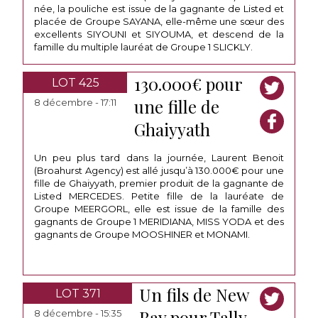
née, la pouliche est issue de la gagnante de Listed et
placée de Groupe SAYANA, elle-même une sœur des
excellents SIYOUNI et SIYOUMA, et descend de la
famille du multiple lauréat de Groupe 1 SLICKLY.
130.000€ pour
LOT 425
une fille de
8 décembre - 17:11
Ghaiyyath
Un peu plus tard dans la journée, Laurent Benoit
(Broahurst Agency) est allé jusqu’à 130.000€ pour une
fille de Ghaiyyath, premier produit de la gagnante de
Listed MERCEDES. Petite fille de la lauréate de
Groupe MEERGORL, elle est issue de la famille des
gagnants de Groupe 1 MERIDIANA, MISS YODA et des
gagnants de Groupe MOOSHINER et MONAMI.
Un fils de New
LOT 371
Bay pour Tally
8 décembre - 15:35