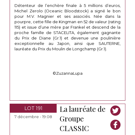
Détenteur de l’enchère finale à 5 millions d’euros,
Michel Zerolo (Oceanic Bloodstock) a signé le bon
pour M.V. Magnier et ses associés. Née dans la
pourpre, cette fille de Kingman en 52 de valeur (rating
115) et issue d’une mère par Frankel et descend de la
proche famille de STACELITA, également gagnante
du Prix de Diane (Gr.1) et devenue une poulinière
exceptionnelle au Japon, ainsi que SAUTERNE,
lauréate du Prix du Moulin de Longchamp (Gr.1).
©ZuzannaLupa
La lauréate de
LOT 191
Groupe
7 décembre - 19:08
CLASSIC