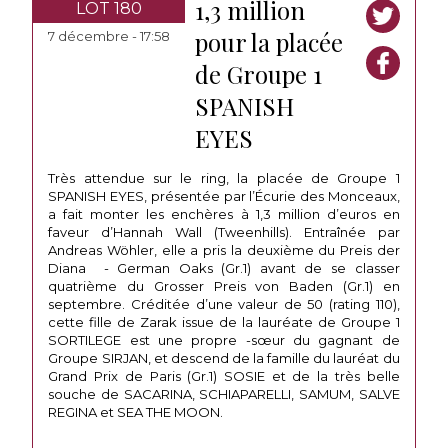
1,3 million
LOT 180
pour la placée
7 décembre - 17:58
de Groupe 1
SPANISH
EYES
Très attendue sur le ring, la placée de Groupe 1
SPANISH EYES, présentée par l’Écurie des Monceaux,
a fait monter les enchères à 1,3 million d’euros en
faveur d’Hannah Wall (Tweenhills). Entraînée par
Andreas Wöhler, elle a pris la deuxième du Preis der
Diana - German Oaks (Gr.1) avant de se classer
quatrième du Grosser Preis von Baden (Gr.1) en
septembre. Créditée d’une valeur de 50 (rating 110),
cette fille de Zarak issue de la lauréate de Groupe 1
SORTILEGE est une propre -sœur du gagnant de
Groupe SIRJAN, et descend de la famille du lauréat du
Grand Prix de Paris (Gr.1) SOSIE et de la très belle
souche de SACARINA, SCHIAPARELLI, SAMUM, SALVE
REGINA et SEA THE MOON.