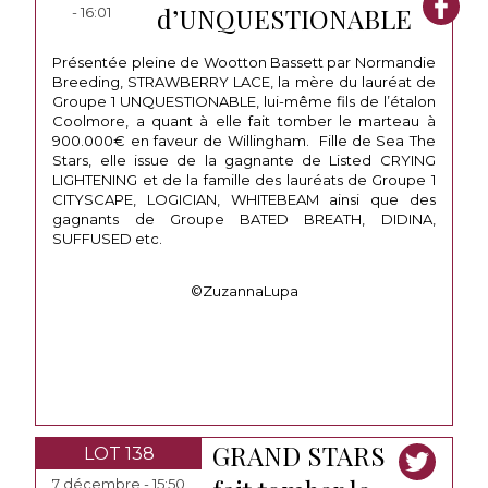
d’UNQUESTIONABLE
- 16:01
Présentée pleine de Wootton Bassett par Normandie
Breeding, STRAWBERRY LACE, la mère du lauréat de
Groupe 1 UNQUESTIONABLE, lui-même fils de l’étalon
Coolmore, a quant à elle fait tomber le marteau à
900.000€ en faveur de Willingham. Fille de Sea The
Stars, elle issue de la gagnante de Listed CRYING
LIGHTENING et de la famille des lauréats de Groupe 1
CITYSCAPE, LOGICIAN, WHITEBEAM ainsi que des
gagnants de Groupe BATED BREATH, DIDINA,
SUFFUSED etc.
©ZuzannaLupa
GRAND STARS
LOT 138
7 décembre - 15:50