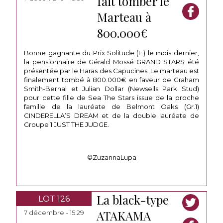
fait tomber le
Marteau à
800.000€
Bonne gagnante du Prix Solitude (L.) le mois dernier,
la pensionnaire de Gérald Mossé GRAND STARS été
présentée par le Haras des Capucines. Le marteau est
finalement tombé à 800.000€ en faveur de Graham
Smith-Bernal et Julian Dollar (Newsells Park Stud)
pour cette fille de Sea The Stars issue de la proche
famille de la lauréate de Belmont Oaks (Gr.1)
CINDERELLA’S DREAM et de la double lauréate de
Groupe 1 JUST THE JUDGE.
©ZuzannaLupa
La black-type
LOT 126
ATAKAMA
7 décembre - 15:29