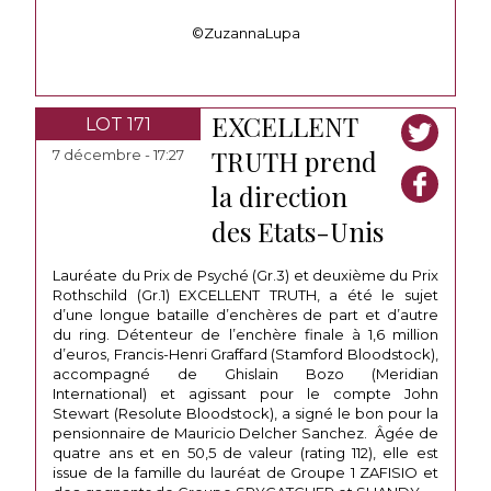
©ZuzannaLupa
EXCELLENT
LOT 171
TRUTH prend
7 décembre - 17:27
la direction
des Etats-Unis
Lauréate du Prix de Psyché (Gr.3) et deuxième du Prix
Rothschild (Gr.1) EXCELLENT TRUTH, a été le sujet
d’une longue bataille d’enchères de part et d’autre
du ring. Détenteur de l’enchère finale à 1,6 million
d’euros, Francis-Henri Graffard (Stamford Bloodstock),
accompagné de Ghislain Bozo (Meridian
International) et agissant pour le compte John
Stewart (Resolute Bloodstock), a signé le bon pour la
pensionnaire de Mauricio Delcher Sanchez. Âgée de
quatre ans et en 50,5 de valeur (rating 112), elle est
issue de la famille du lauréat de Groupe 1 ZAFISIO et