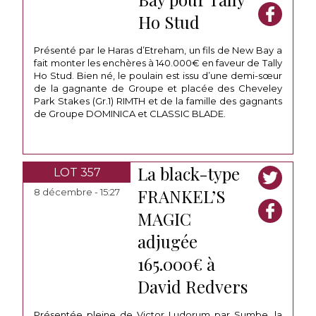
Ho Stud
Présenté par le Haras d’Etreham, un fils de New Bay a
fait monter les enchères à 140.000€ en faveur de Tally
Ho Stud. Bien né, le poulain est issu d’une demi-sœur
de la gagnante de Groupe et placée des Cheveley
Park Stakes (Gr.1) RIMTH et de la famille des gagnants
de Groupe DOMINICA et CLASSIC BLADE.
La black-type
LOT 357
FRANKEL’S
8 décembre - 15:27
MAGIC
adjugée
165.000€ à
David Redvers
Présentée pleine de Victor Ludorum par Sumbe, la