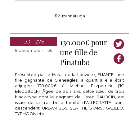
©ZuzannaLupa
130.000€ pour
LOT 276
une fille de
8 décembre - 11:56
Pinatubo
Présentée par le Haras de la Louvière, ELIANTE, une
fille gagnante de Gleneagles, a quant à elle était
adjugée 130.000€ à Michael Fitzpatrick (JC
Bloodstock). Âgée de trois ans, cette sœur de trois
black-type dont le gagnant de Listed SALOCIN, est
issue de la très belle famille d’ALLEGRATTA dont
descendent URBAN SEA, SEA THE STARS, GALILEO,
TYPHOON etc.