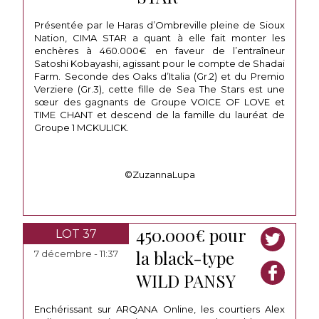
Présentée par le Haras d’Ombreville pleine de Sioux
Nation, CIMA STAR a quant à elle fait monter les
enchères à 460.000€ en faveur de l’entraîneur
Satoshi Kobayashi, agissant pour le compte de Shadai
Farm. Seconde des Oaks d’Italia (Gr.2) et du Premio
Verziere (Gr.3), cette fille de Sea The Stars est une
sœur des gagnants de Groupe VOICE OF LOVE et
TIME CHANT et descend de la famille du lauréat de
Groupe 1 MCKULICK.
©ZuzannaLupa
450.000€ pour
LOT 37
la black-type
7 décembre - 11:37
WILD PANSY
Enchérissant sur ARQANA Online, les courtiers Alex