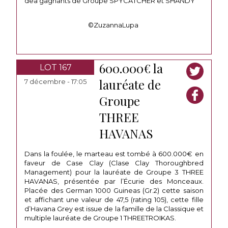
dea gagnants de Groupe SPYCATCHER et SHANDY
©ZuzannaLupa
600.000€ la
LOT 167
lauréate de
7 décembre - 17:05
Groupe
THREE
HAVANAS
Dans la foulée, le marteau est tombé à 600.000€ en
faveur de Case Clay (Clase Clay Thoroughbred
Management) pour la lauréate de Groupe 3 THREE
HAVANAS, présentée par l’Écurie des Monceaux.
Placée des German 1000 Guineas (Gr.2) cette saison
et affichant une valeur de 47,5 (rating 105), cette fille
d’Havana Grey est issue de la famille de la Classique et
multiple lauréate de Groupe 1 THREETROIKAS.