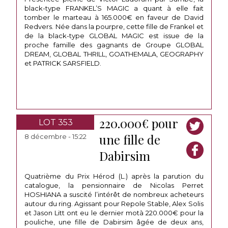
black-type FRANKEL’S MAGIC a quant à elle fait
tomber le marteau à 165.000€ en faveur de David
Redvers. Née dans la pourpre, cette fille de Frankel et
de la black-type GLOBAL MAGIC est issue de la
proche famille des gagnants de Groupe GLOBAL
DREAM, GLOBAL THRILL, GOATHEMALA, GEOGRAPHY
et PATRICK SARSFIELD.
220.000€ pour
LOT 353
une fille de
8 décembre - 15:22
Dabirsim
Quatrième du Prix Hérod (L.) après la parution du
catalogue, la pensionnaire de Nicolas Perret
HOSHIANA a suscité l’intérêt de nombreux acheteurs
autour du ring. Agissant pour Repole Stable, Alex Solis
et Jason Litt ont eu le dernier motà 220.000€ pour la
pouliche, une fille de Dabirsim âgée de deux ans,