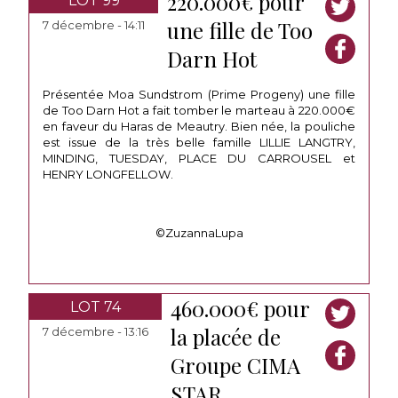
220.000€ pour
LOT 99
une fille de Too
7 décembre - 14:11
Darn Hot
Présentée Moa Sundstrom (Prime Progeny) une fille
de Too Darn Hot a fait tomber le marteau à 220.000€
en faveur du Haras de Meautry. Bien née, la pouliche
est issue de la très belle famille LILLIE LANGTRY,
MINDING, TUESDAY, PLACE DU CARROUSEL et
HENRY LONGFELLOW.
©ZuzannaLupa
460.000€ pour
LOT 74
la placée de
7 décembre - 13:16
Groupe CIMA
STAR