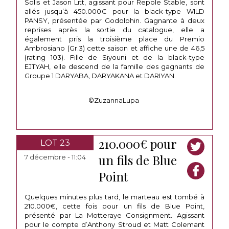
Solis et Jason Litt, agissant pour Repole Stable, sont
allés jusqu’à 450.000€ pour la black-type WILD
PANSY, présentée par Godolphin. Gagnante à deux
reprises après la sortie du catalogue, elle a
également pris la troisième place du Premio
Ambrosiano (Gr.3) cette saison et affiche une de 46,5
(rating 103). Fille de Siyouni et de la black-type
EJTYAH, elle descend de la famille des gagnants de
Groupe 1 DARYABA, DARYAKANA et DARIYAN.
©ZuzannaLupa
210.000€ pour
LOT 23
un fils de Blue
7 décembre - 11:04
Point
Quelques minutes plus tard, le marteau est tombé à
210.000€, cette fois pour un fils de Blue Point,
présenté par La Motteraye Consignment. Agissant
pour le compte d’Anthony Stroud et Matt Colemant