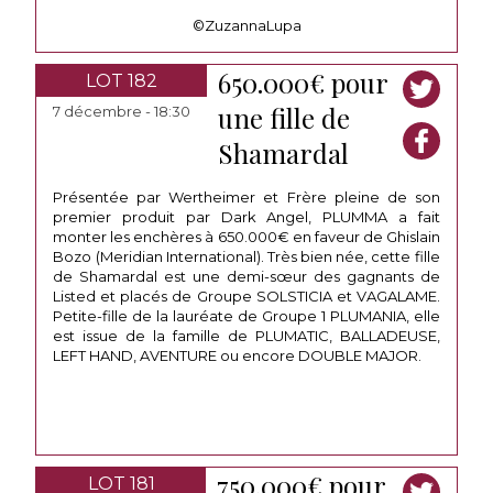
©ZuzannaLupa
650.000€ pour
LOT 182
une fille de
7 décembre - 18:30
Shamardal
Présentée par Wertheimer et Frère pleine de son
premier produit par Dark Angel, PLUMMA a fait
monter les enchères à 650.000€ en faveur de Ghislain
Bozo (Meridian International). Très bien née, cette fille
de Shamardal est une demi-sœur des gagnants de
Listed et placés de Groupe SOLSTICIA et VAGALAME.
Petite-fille de la lauréate de Groupe 1 PLUMANIA, elle
est issue de la famille de PLUMATIC, BALLADEUSE,
LEFT HAND, AVENTURE ou encore DOUBLE MAJOR.
750.000€ pour
LOT 181