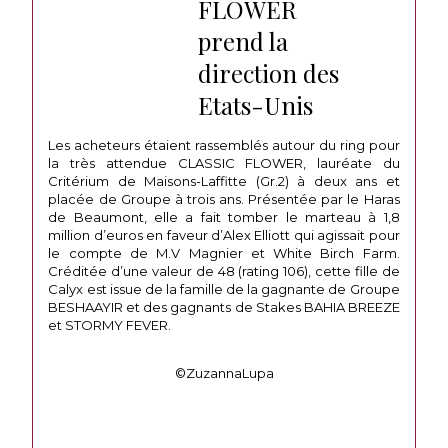
FLOWER
prend la
direction des
Etats-Unis
Les acheteurs étaient rassemblés autour du ring pour
la très attendue CLASSIC FLOWER, lauréate du
Critérium de Maisons-Laffitte (Gr.2) à deux ans et
placée de Groupe à trois ans. Présentée par le Haras
de Beaumont, elle a fait tomber le marteau à 1,8
million d’euros en faveur d’Alex Elliott qui agissait pour
le compte de M.V Magnier et White Birch Farm.
Créditée d’une valeur de 48 (rating 106), cette fille de
Calyx est issue de la famille de la gagnante de Groupe
BESHAAYIR et des gagnants de Stakes BAHIA BREEZE
et STORMY FEVER.
©ZuzannaLupa