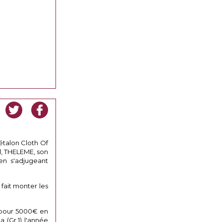
étalon Cloth Of
d, THELEME, son
 en s'adjugeant
 fait monter les
N pour 5000€ en
 (Gr.1) l'année