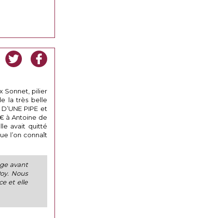
x Sonnet, pilier
 la très belle
D’UNE PIPE et
0€ à Antoine de
le avait quitté
ue l’on connaît
age avant
Roy. Nous
e et elle