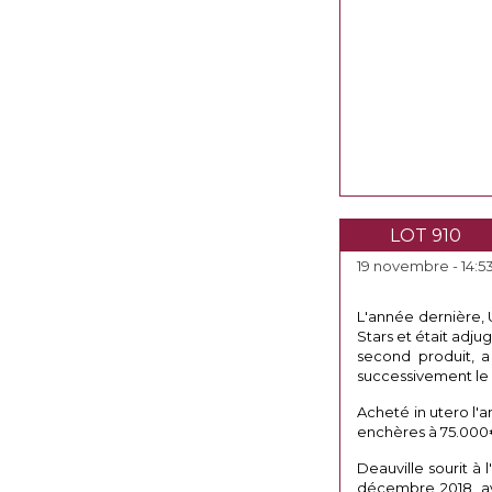
LOT 910
19 novembre - 14:5
L'année dernière, 
Stars et était adj
second produit, a
successivement le 
Acheté in utero l'a
enchères à 75.000
Deauville sourit 
décembre 2018, av