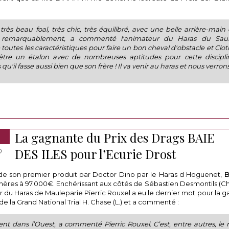
très beau foal, très chic, très équilibré, avec une belle arrière-main 
 remarquablement, a commenté l'animateur du Haras du Saub
toutes les caractéristiques pour faire un bon cheval d'obstacle et Clot
tre un étalon avec de nombreuses aptitudes pour cette discipli
qu'il fasse aussi bien que son frère ! Il va venir au haras et nous verron
La gagnante du Prix des Drags BAIE
DES ILES pour l’Ecurie Drost
0
de son premier produit par Doctor Dino par le Haras d Hoguenet,
B
chères à 97.000€. Enchérissant aux côtés de Sébastien Desmontils (C
ur du Haras de Mauleparie Pierric Rouxel a eu le dernier mot pour la g
 de la Grand National Trial H. Chase (L.) et a commenté :
ient dans l’Ouest, a commenté Pierric Rouxel. C’est, entre autres, le 