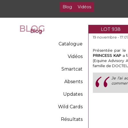
Blog
Vidéos
BLOG
LOT 938
Blog
19 novembre - 17:0
Catalogue
Présentée par le 
PRINCESS
KAP
a f
Vidéos
(Equine Advisory 
famille de DOCTEUR
Smartcat
Je l’ai 
Absents
commenté
Updates
Wild Cards
Résultats