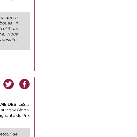
et qui se
ouas. Il
h of Stars
ne. Nous
s ensuite.
AIE
DES
ILES
a
hauvigny Global
agnante du Prix
retour de