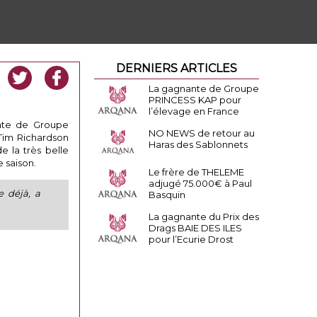
DERNIERS ARTICLES
La gagnante de Groupe
PRINCESS KAP pour
l’élevage en France
ante de Groupe
NO NEWS de retour au
 Tim Richardson
Haras des Sablonnets
e la très belle
 saison.
Le frère de THELEME
adjugé 75.000€ à Paul
e déjà, a
Basquin
La gagnante du Prix des
Drags BAIE DES ILES
pour l’Ecurie Drost