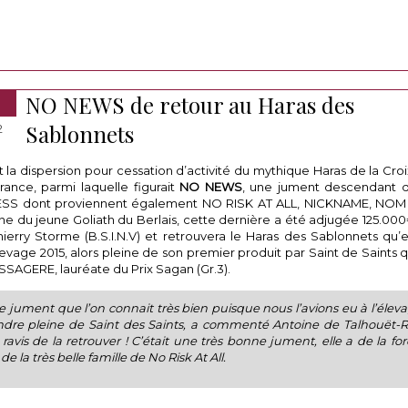
NO NEWS de retour au Haras des
Sablonnets
2
t la dispersion pour cessation d’activité du mythique Haras de la Croi
rance, parmi laquelle figurait
NO
NEWS
, une jument descendant de
S dont proviennent également NO RISK AT ALL, NICKNAME, NOM 
e du jeune Goliath du Berlais, cette dernière a été adjugée 125.00
ierry Storme (B.S.I.N.V) et retrouvera le Haras des Sablonnets qu’el
levage 2015, alors pleine de son premier produit par Saint de Saints q
SAGERE, lauréate du Prix Sagan (Gr.3).
e jument que l’on connait très bien puisque nous l’avions eu à l’élev
ndre pleine de Saint des Saints, a commenté Antoine de Talhouët-
vis de la retrouver ! C’était une très bonne jument, elle a de la forc
e la très belle famille de No Risk At All.