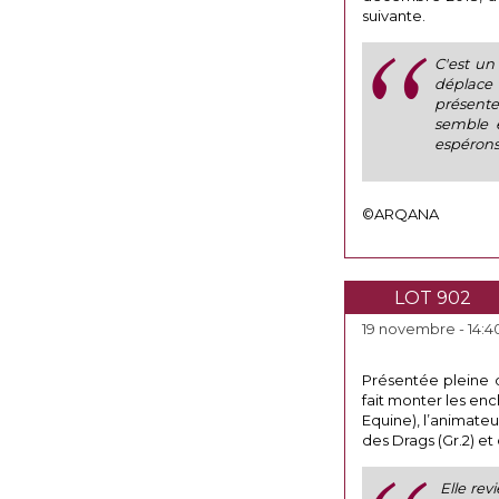
suivante.
C'est un 
déplace
présente 
semble ê
espérons 
©ARQANA
LOT 902
19 novembre - 14:4
Présentée pleine 
fait monter les en
Equine), l’animate
des Drags (Gr.2) et
Elle rev