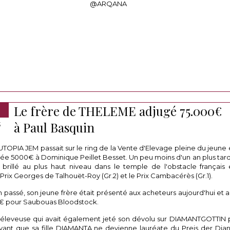
@ARQANA
Le frère de THELEME adjugé 75.000€
à Paul Basquin
3
UTOPIA JEM passait sur le ring de la Vente d'Elevage pleine du jeune 
ugée 5000€ à Dominique Peillet Besset. Un peu moins d'un an plus tar
 brillé au plus haut niveau dans le temple de l'obstacle français
Prix Georges de Talhouët-Roy (Gr.2) et le Prix Cambacérès (Gr.1).
n passé, son jeune frère était présenté aux acheteurs aujourd'hui et a
€ pour Saubouas Bloodstock.
à l'éleveuse qui avait également jeté son dévolu sur DIAMANTGOTTI
ant que sa fille DIAMANTA ne devienne lauréate du Preis der Diana