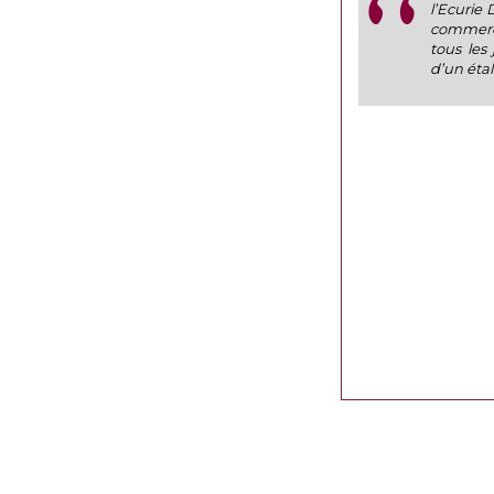
l’Ecurie 
commerci
tous les
d’un étal