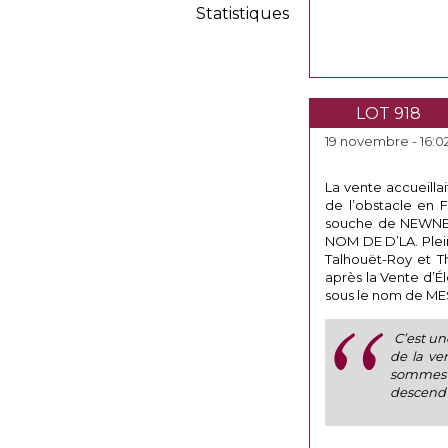
Statistiques
LOT 918
19 novembre - 16:0
La vente accueillai
de l’obstacle en F
souche de NEWNES
NOM DE D’LA. Plein
Talhouët-Roy et Th
après la Vente d’É
sous le nom de MES
C’est un
de la ve
sommes ra
descend d