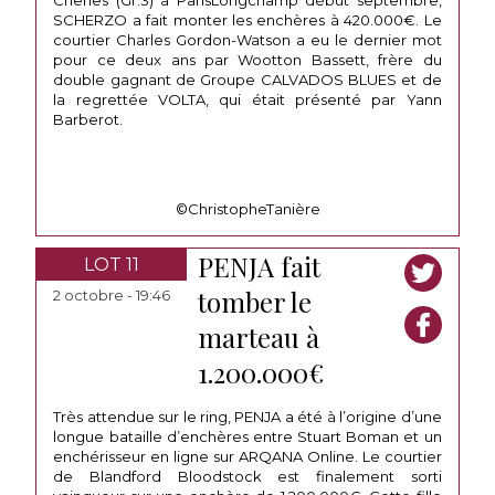
Chenes (Gr.3) à ParisLongchamp début septembre,
SCHERZO a fait monter les enchères à 420.000€. Le
courtier Charles Gordon-Watson a eu le dernier mot
pour ce deux ans par Wootton Bassett, frère du
double gagnant de Groupe CALVADOS BLUES et de
la regrettée VOLTA, qui était présenté par Yann
Barberot.
©ChristopheTanière
PENJA fait
LOT 11
tomber le
2 octobre - 19:46
marteau à
1.200.000€
Très attendue sur le ring, PENJA a été à l’origine d’une
longue bataille d’enchères entre Stuart Boman et un
enchérisseur en ligne sur ARQANA Online. Le courtier
de Blandford Bloodstock est finalement sorti