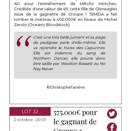
AD pour l'entraînement de Miltcho Mintchev.
Créditée d'une valeur de 49, cette fille de Gleneagles
issue de la gagnante de Groupe 1 TEMIDA a fait
tomber le marteau à 400.000€ en faveur de Michel
Zerolo (Oceanic Bloodstock).
C'est une très belle jument et sa page
de pedigree parle d'elle-même. Elle
va rejoindre le Haras des Capucines.
Elle est indemne du sang de
Northern Dancer, elle pourra donc
être saillie par Wootton Bassett ou No
Nay Never.
©ChristopheTanière
575.000€ pour
LOT 32
le gagnant de
2 octobre - 20:07
Groupe 3