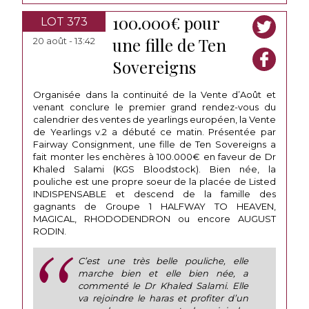
100.000€ pour
LOT 373
une fille de Ten
20 août - 13:42
Sovereigns
Organisée dans la continuité de la Vente d’Août et
venant conclure le premier grand rendez-vous du
calendrier des ventes de yearlings européen, la Vente
de Yearlings v.2 a débuté ce matin. Présentée par
Fairway Consignment, une fille de Ten Sovereigns a
fait monter les enchères à 100.000€ en faveur de Dr
Khaled Salami (KGS Bloodstock). Bien née, la
pouliche est une propre soeur de la placée de Listed
INDISPENSABLE et descend de la famille des
gagnants de Groupe 1 HALFWAY TO HEAVEN,
MAGICAL, RHODODENDRON ou encore AUGUST
RODIN.
C’est une très belle pouliche, elle
marche bien et elle bien née, a
commenté le Dr Khaled Salami. Elle
va rejoindre le haras et profiter d’un