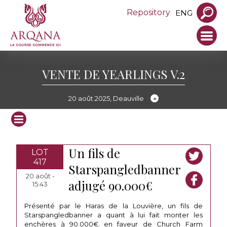
Repository
ENG
VENTE DE YEARLINGS V.2
20 août 2025, Deauville
Un fils de
LOT
417
Starspangledbanner
20 août -
adjugé 90.000€
15:43
Présenté par le Haras de la Louvière, un fils de
Starspangledbanner a quant à lui fait monter les
enchères à 90.000€ en faveur de Church Farm