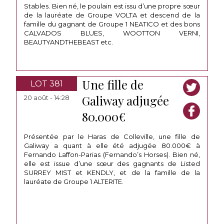
Stables. Bien né, le poulain est issu d’une propre sœur
de la lauréate de Groupe VOLTA et descend de la
famille du gagnant de Groupe 1 NEATICO et des bons
CALVADOS BLUES, WOOTTON VERNI,
BEAUTYANDTHEBEAST etc.
Une fille de
LOT 381
Galiway adjugée
20 août - 14:28
80.000€
Présentée par le Haras de Colleville, une fille de
Galiway a quant à elle été adjugée 80.000€ à
Fernando Laffon-Parias (Fernando’s Horses). Bien né,
elle est issue d’une sœur des gagnants de Listed
SURREY MIST et KENDLY, et de la famille de la
lauréate de Groupe 1 ALTERITE.