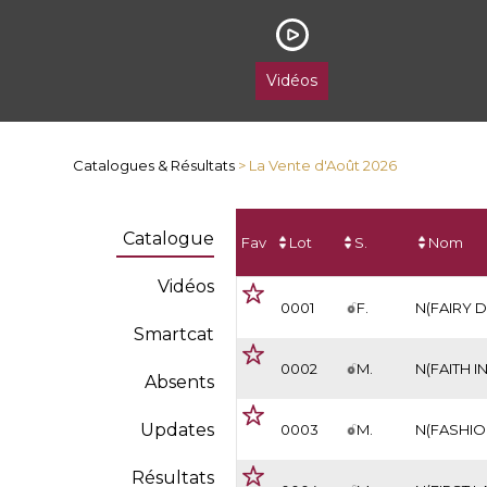
Vidéos
Catalogues & Résultats
> La Vente d'Août 2026
Catalogue
Fav
Lot
S.
Nom
Vidéos
0001
F.
N(FAIRY 
Smartcat
0002
M.
N(FAITH I
Absents
Updates
0003
M.
N(FASHIO
Résultats