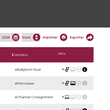
Imprimer
Exporter
Infos
Vendeur
Ballylinch Stud
Monceaux
Channel Consignment