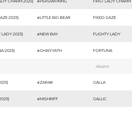
LADY CHARM 2025)
PERSIAN KING
FIRST LADY CHARM
AZE 2025)
LITTLE BIG BEAR
FIXED GAZE
 LADY 2025)
NEW BAY
FLIGHTY LADY
A 2025)
GHAIYYATH
FORTUNA
Absent
025)
ZARAK
GALLA
2025)
MISHRIFF
GALLIC
 2025)
ACE IMPACT
GASPRA
2025)
HAVANA GREY
GHIAPA