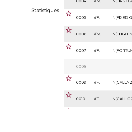
0004
M.
N(FIRST 
Statistiques
0005
F.
N(FIXED G
0006
M.
N(FLIGHTY
0007
F.
N(FORTUN
0008
0009
F.
N(GALLA 2
0010
F.
N(GALLIC 
0011
M.
N(GASPRA
0012
M.
N(GHIAPA 