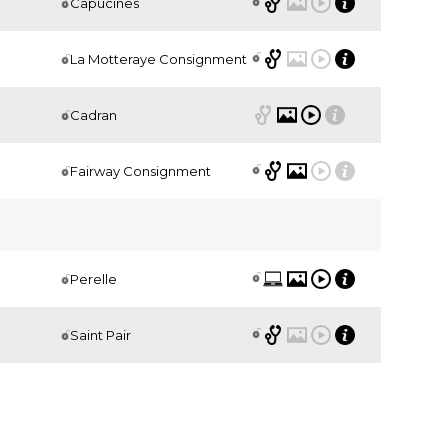
Capucines
La Motteraye Consignment
Cadran
Fairway Consignment
Perelle
Saint Pair
Cadran
Capucines