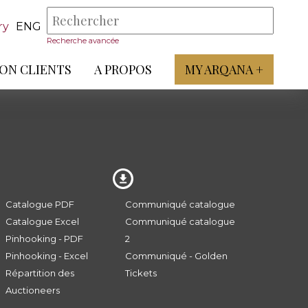
ry
ENG
Recherche avancée
ON CLIENTS
A PROPOS
MY ARQANA +
Catalogue PDF
Communiqué catalogue
Catalogue Excel
Communiqué catalogue
Pinhooking - PDF
2
Pinhooking - Excel
Communiqué - Golden
Répartition des
Tickets
Auctioneers