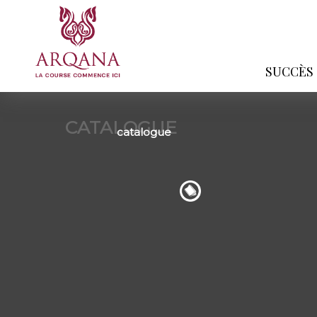
SUCCÈS
CATALOGUE
catalogue