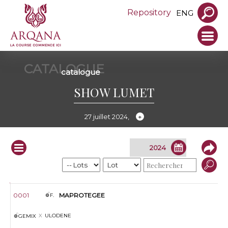
Repository
ENG
CATALOGUE
catalogue
SHOW LUMET
27 juillet 2024,
Infos
Lot
S.
Prod.
Nom
Père
Mère
Vendeur
0001
MAPROTEGEE
F.
ULODENE
GEMIX