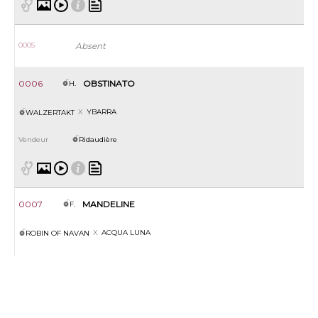
0005
Absent
0006
OBSTINATO
H.
YBARRA
WALZERTAKT
Ridaudière
0007
MANDELINE
F.
ACQUA LUNA
ROBIN OF NAVAN
Ridaudière