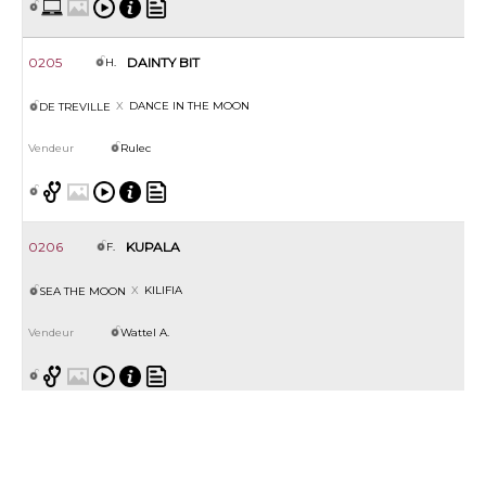
0205
DAINTY BIT
H.
DANCE IN THE MOON
DE TREVILLE
Rulec
0206
KUPALA
F.
KILIFIA
SEA THE MOON
Wattel A.
0207
L'HERMITIERE
F.
LA HOUBLONNIERE
SHALAA