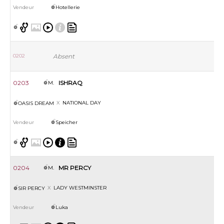
Hotellerie
0202
Absent
0203
ISHRAQ
M.
NATIONAL DAY
OASIS DREAM
Speicher
0204
MR PERCY
M.
LADY WESTMINSTER
SIR PERCY
Luka