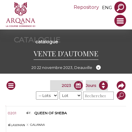
Repository
ENG
CATALOGUE
catalogue
VENTE D'AUTOMNE
20 22 novembre 2023, Deauville
Infos
Lot
S.
Prod.
Nom
Père
Mère
Pleine de
Vendeur
0201
QUEEN OF SHEBA
F.
GALANAA
LAWMAN