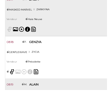
ZARKIYNA
MASKED MARVEL
Haie Neuve
0818
GENZYA
F.
ZYCIA
GENTLEWAVE
Précolette
0819
ALAIN
M.
A SPECIAL DREAM
MANATEE
Marais