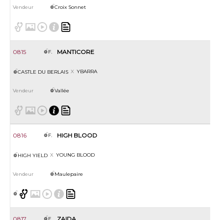
Croix Sonnet
0815
MANTICORE
F.
YBARRA
CASTLE DU BERLAIS
Vallée
0816
HIGH BLOOD
F.
YOUNG BLOOD
HIGH YIELD
Maulepaire
0817
ZAIDA
F.