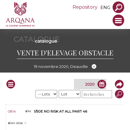
Repository
ENG
CATALOGUE
catalogue
VENTE D'ELEVAGE OBSTACLE
19 novembre 2020, Deauville
Infos
Lot
S.
Prod.
Nom
Père
Mère
Pleine de
Vendeur
0814
1/50E NO RISK AT ALL PART 46
M.
MY RISK