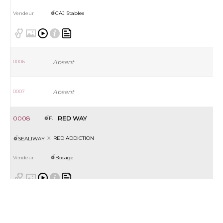
CAJ Stables
0006
Absent
0007
Absent
0008
RED WAY
F.
RED ADDICTION
SEALIWAY
Bocage
0009
N(ROSE VITA 2024)
F.
ROSE VITA