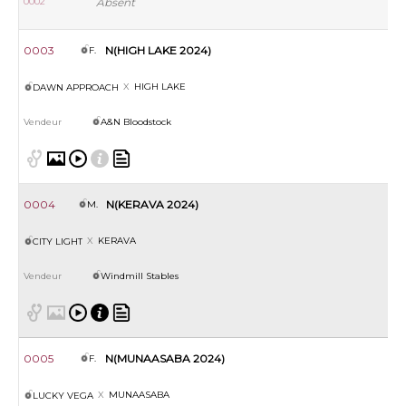
0002
Absent
0003
N(HIGH LAKE 2024)
F.
HIGH LAKE
DAWN APPROACH
A&N Bloodstock
0004
N(KERAVA 2024)
M.
KERAVA
CITY LIGHT
Windmill Stables
0005
N(MUNAASABA 2024)
F.
MUNAASABA
LUCKY VEGA