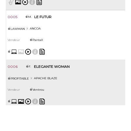
0005
LE FUTUR
M.
ANCOA
LAWMAN
Pantall
0006
ELEGANTE WOMAN
F.
APACHE BLAZE
PROFITABLE
Ventrou
0007
N(APPROACHING LIGHT 2023)
M.
APPROACHING LIGHT
STARMAN