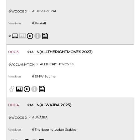
ALJUMAYLIYAH
WOODED
Pantall
0003
N(ALLTHERIGHTMOVES 2023)
M.
ALLTHERIGHTMOVES
ACCLAMATION
EMW Equine
0004
N(ALWAJBA 2023)
M.
ALWAJBA
WOODED
Sherbourne Lodge Stables