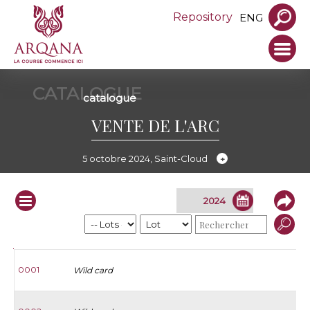
Repository
ENG
CATALOGUE
catalogue
VENTE DE L'ARC
5 octobre 2024, Saint-Cloud
Infos
Lot
S.
Nom
Père
Mère
Vendeur
0001
Wild card