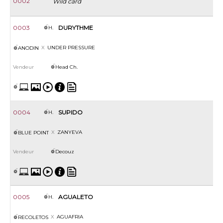
0002
Wild card
0003
DURYTHME
H.
UNDER PRESSURE
ANODIN
Head Ch.
0004
SUPIDO
H.
ZANYEVA
BLUE POINT
Decouz
0005
AGUALETO
H.
AGUAFRIA
RECOLETOS