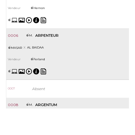
Hernon
0006
ARPENTEUR
M.
AL BAIDAA
MASAR
Ferland
0007
Absent
0008
ARGENTUM
M.
ANNA KALLISTA
ZOFFANY
OH Consignment