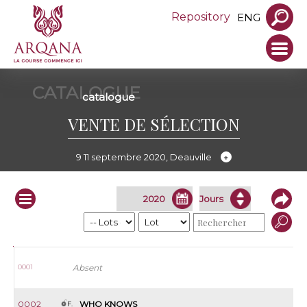
Repository
ENG
CATALOGUE
catalogue
VENTE DE SÉLECTION
9 11 septembre 2020, Deauville
Infos
Lot
S.
Nom
Père
Mère
Vendeur
0001
Absent
0002
WHO KNOWS
F.