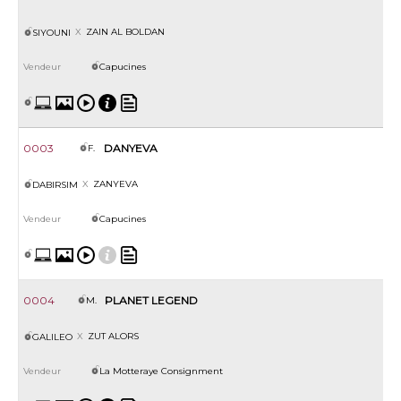
ZAIN AL BOLDAN
SIYOUNI
Capucines
0003
DANYEVA
F.
ZANYEVA
DABIRSIM
Capucines
0004
PLANET LEGEND
M.
ZUT ALORS
GALILEO
La Motteraye Consignment