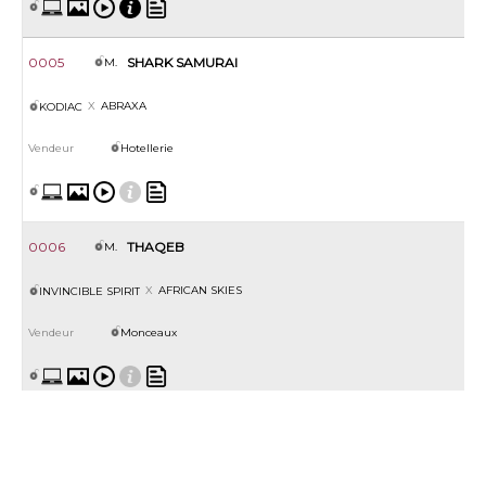
0005
SHARK SAMURAI
M.
ABRAXA
KODIAC
Hotellerie
0006
THAQEB
M.
AFRICAN SKIES
INVINCIBLE SPIRIT
Monceaux
0007
L'AVVOCATO
M.
AFTER DAWN
FRANKEL