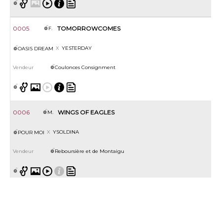
0005
TOMORROWCOMES
F.
YESTERDAY
OASIS DREAM
Coulonces Consignment
0006
WINGS OF EAGLES
M.
YSOLDINA
POUR MOI
Reboursière et de Montaigu
0007
MA CHERIE
F.
ZANETON
GALILEO