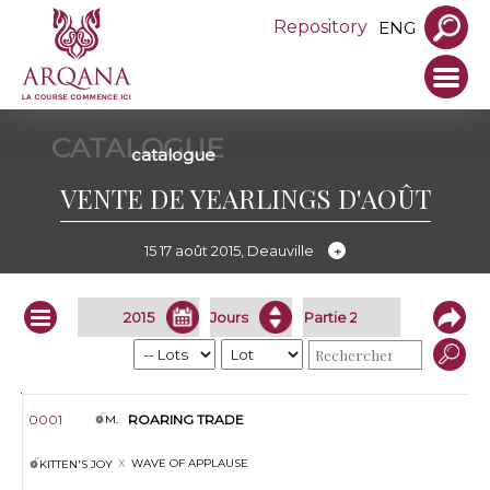
Repository
ENG
CATALOGUE
catalogue
VENTE DE YEARLINGS D'AOÛT
15 17 août 2015, Deauville
Infos
Lot
S.
Nom
Père
Mère
Vendeur
0001
ROARING TRADE
M.
WAVE OF APPLAUSE
KITTEN'S JOY