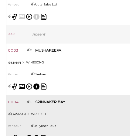
Voute Sales Ltd
0002
Absent
0003
MUSHAREEFA
F.
WINESONG
MAKFI
Etreham
0004
SPINNAKER BAY
F.
WIZZ KID
LAWMAN
Ballylinch Stud