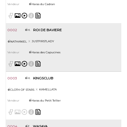
Haras du Cadran
0002
ROI DE BAVIERE
H.
JUSTFIRSTLADY
NATHANIEL
Haras des Capucines
0003
KINGSCLUB
H.
KAMELLATA
CLOTH OF STARS
Haras du Petit Tellier
0004
WASAYA
F.