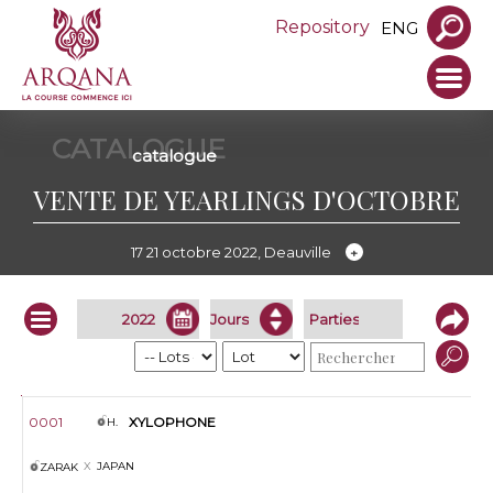
Repository
ENG
CATALOGUE
catalogue
VENTE DE YEARLINGS D'OCTOBRE
17 21 octobre 2022, Deauville
Infos
Lot
S.
Nom
Père
Mère
Vendeur
0001
XYLOPHONE
H.
JAPAN
ZARAK