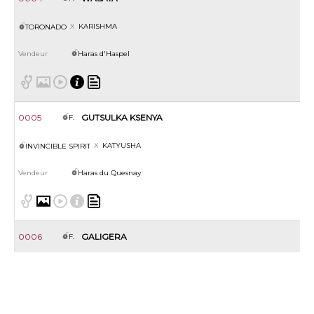
KARISHMA
TORONADO
Haras d'Haspel
0005
GUTSULKA KSENYA
F.
KATYUSHA
INVINCIBLE SPIRIT
Haras du Quesnay
0006
GALIGERA
F.
KENGERA
GALIWAY
Haras de Colleville