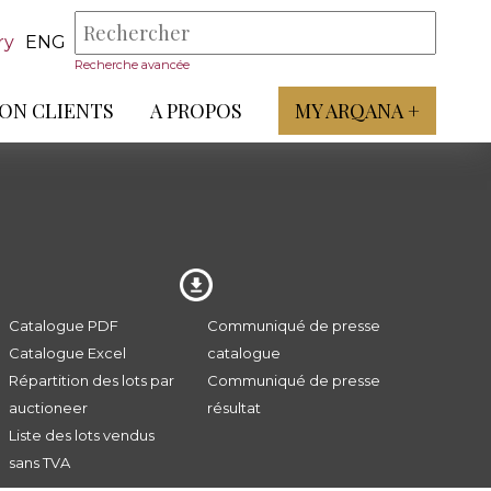
ry
ENG
Recherche avancée
ON CLIENTS
A PROPOS
MY ARQANA +
Catalogue PDF
Communiqué de presse
Catalogue Excel
catalogue
Répartition des lots par
Communiqué de presse
auctioneer
résultat
Liste des lots vendus
sans TVA