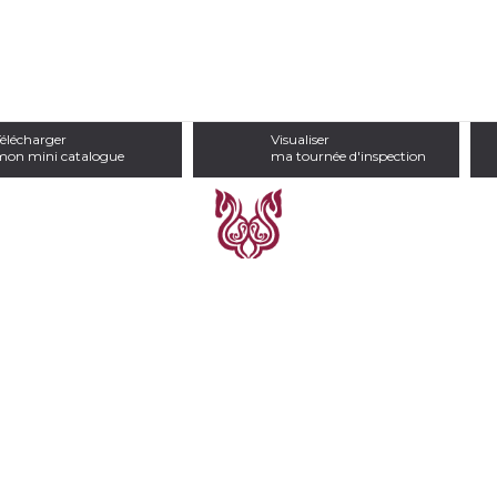
élécharger
Visualiser
mon mini catalogue
ma tournée d'inspection