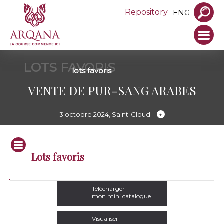
Repository
ENG
LOTS FAVORIS
lots favoris
VENTE DE PUR-SANG ARABES
3 octobre 2024, Saint-Cloud
Lots favoris
Infos
Lot
S.
Prod.
Nom
Père
Mère
Pleine de
Vendeur
Télécharger
mon mini catalogue
Visualiser