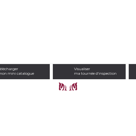
élécharger
Visualiser
mon mini catalogue
ma tournée d'inspection