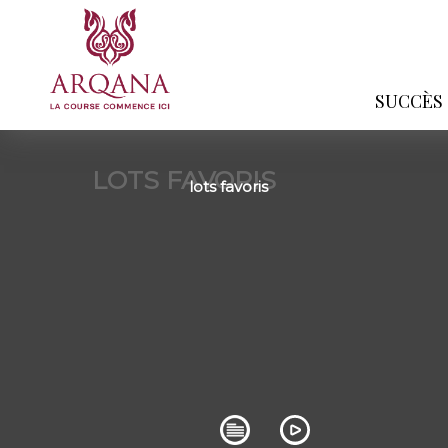
SUCCÈS
LOTS FAVORIS
lots favoris