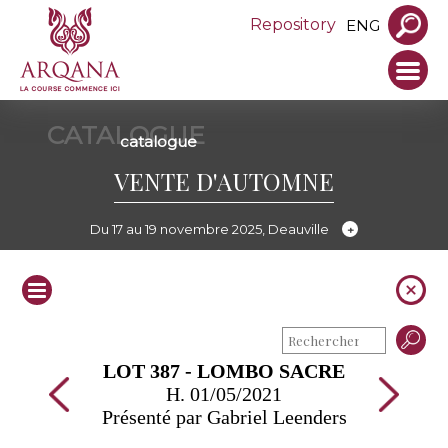
Repository
ENG
CATALOGUE
catalogue
VENTE D'AUTOMNE
Du 17 au 19 novembre 2025, Deauville
LOT 387 - LOMBO SACRE
H. 01/05/2021
Présenté par Gabriel Leenders