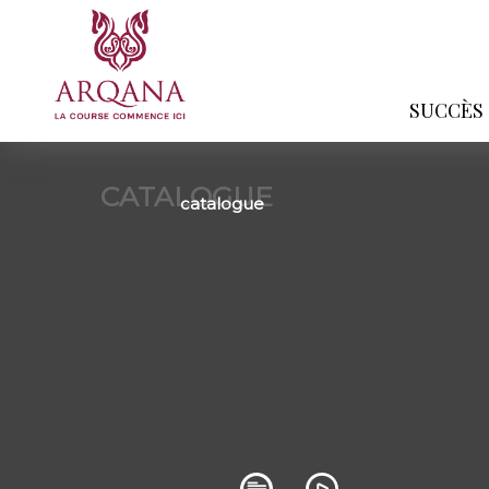
SUCCÈS
CATALOGUE
catalogue