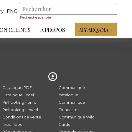
ry
ENG
Recherche avancée
ON CLIENTS
A PROPOS
MY ARQANA +
Catalogue PDF
Communiqué
Catalogue Excel
catalogue
Pinhooking - print
Communiqué
Pinhooking - excel
Doncaster
Conditions de vente
Communiqué Wild
modifiées
Cards
Répartition par
Ordre de passage -