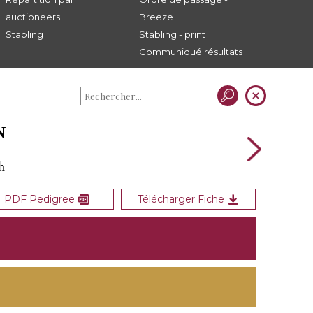
auctioneers
Breeze
Stabling
Stabling - print
Communiqué résultats
N
h
PDF Pedigree
Télécharger Fiche