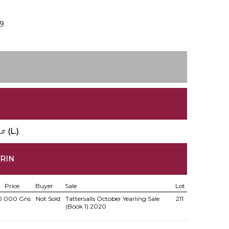
19
ur
(L.)
.
ORIN
Price
Buyer
Sale
Lot
0.000 Gns
Not Sold
Tattersalls October Yearling Sale
211
(Book 1) 2020