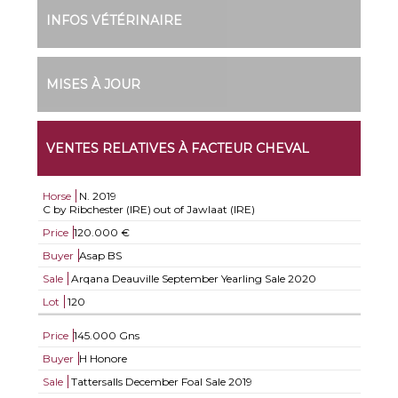
INFOS VÉTÉRINAIRE
MISES À JOUR
VENTES RELATIVES À FACTEUR CHEVAL
Horse
N.
2019
C by Ribchester (IRE) out of Jawlaat (IRE)
Price
120.000 €
Buyer
Asap BS
Sale
Arqana Deauville September Yearling Sale 2020
Lot
120
Price
145.000 Gns
Buyer
H Honore
Sale
Tattersalls December Foal Sale 2019