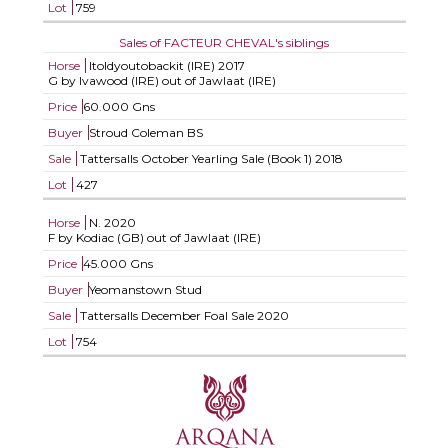
Lot
759
Sales of FACTEUR CHEVAL's siblings
Horse
Itoldyoutobackit (IRE)
2017
G by Ivawood (IRE) out of Jawlaat (IRE)
Price
60.000 Gns
Buyer
Stroud Coleman BS
Sale
Tattersalls October Yearling Sale (Book 1) 2018
Lot
427
Horse
N.
2020
F by Kodiac (GB) out of Jawlaat (IRE)
Price
45.000 Gns
Buyer
Yeomanstown Stud
Sale
Tattersalls December Foal Sale 2020
Lot
754