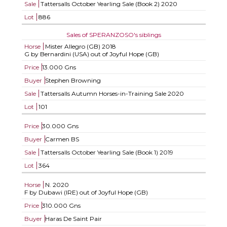
Sale
Tattersalls October Yearling Sale (Book 2) 2020
Lot
886
Sales of SPERANZOSO's siblings
Horse
Mister Allegro (GB)
2018
G by Bernardini (USA) out of Joyful Hope (GB)
Price
13.000 Gns
Buyer
Stephen Browning
Sale
Tattersalls Autumn Horses-in-Training Sale 2020
Lot
101
Price
30.000 Gns
Buyer
Carmen BS
Sale
Tattersalls October Yearling Sale (Book 1) 2019
Lot
364
Horse
N.
2020
F by Dubawi (IRE) out of Joyful Hope (GB)
Price
310.000 Gns
Buyer
Haras De Saint Pair