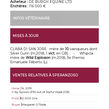
Acheteur :
DE BURGH EQUINE LTD
Enchères :
116 000 €
INFOS VÉTÉRINAIRE
MISES À JOUR
CLABA DI SAN JORE : mère de
10
vainqueurs dont
Silver Gunn (m.2018, 1
vict.
en GB). - Whipcla :
mère de
Wild Explosion
(m.2018, 3e Premio
Emanuele Filiberto
L.
).
VENTES RELATIVES À SPERANZOSO
Horse
N.
2019
C by Siyouni (FR) out of Joyful Hope (GB)
Price
82.000 Gns
Buyer
Margaret O'Toole