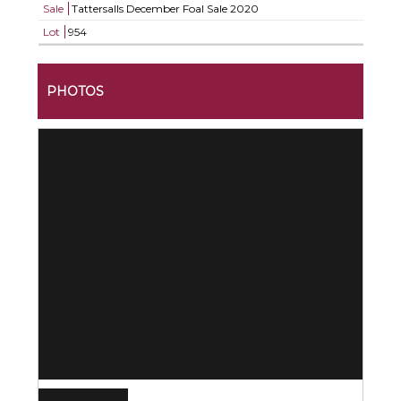
Sale
Tattersalls December Foal Sale 2020
Lot
954
PHOTOS