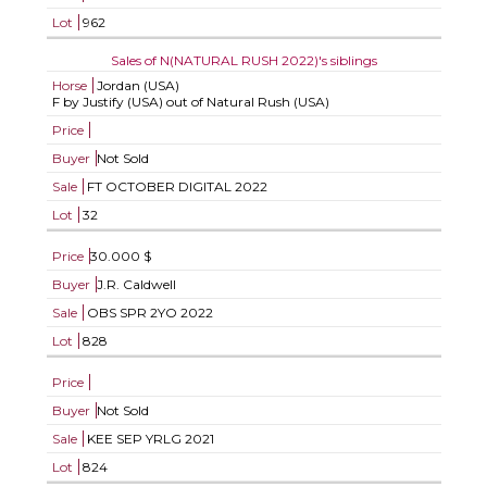
Lot
962
Sales of N(NATURAL RUSH 2022)'s siblings
Horse
Jordan (USA)
F by Justify (USA) out of Natural Rush (USA)
Price
Buyer
Not Sold
Sale
FT OCTOBER DIGITAL 2022
Lot
32
Price
30.000 $
Buyer
J.R. Caldwell
Sale
OBS SPR 2YO 2022
Lot
828
Price
Buyer
Not Sold
Sale
KEE SEP YRLG 2021
Lot
824