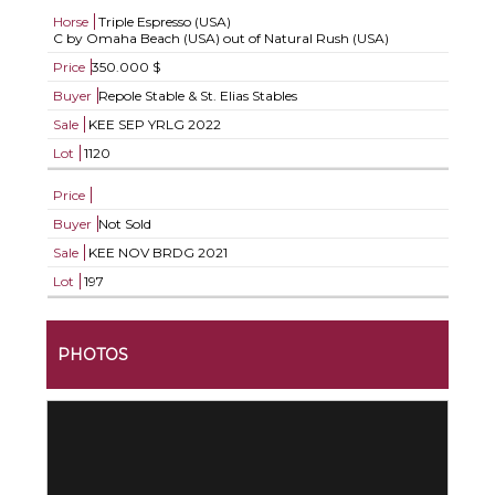
Horse
Triple Espresso (USA)
C by Omaha Beach (USA) out of Natural Rush (USA)
Price
350.000 $
Buyer
Repole Stable & St. Elias Stables
Sale
KEE SEP YRLG 2022
Lot
1120
Price
Buyer
Not Sold
Sale
KEE NOV BRDG 2021
Lot
197
PHOTOS