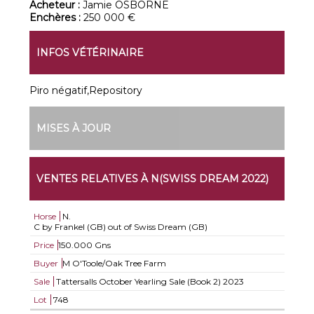
Acheteur :
Jamie OSBORNE
Enchères :
250 000 €
INFOS VÉTÉRINAIRE
Piro négatif,Repository
MISES À JOUR
VENTES RELATIVES À N(SWISS DREAM 2022)
Horse
N.
C by Frankel (GB) out of Swiss Dream (GB)
Price
150.000 Gns
Buyer
M O'Toole/Oak Tree Farm
Sale
Tattersalls October Yearling Sale (Book 2) 2023
Lot
748