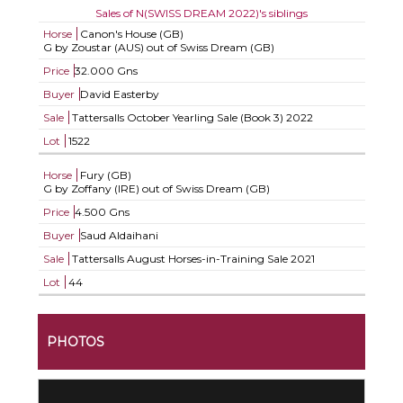
Sales of N(SWISS DREAM 2022)'s siblings
Horse
Canon's House (GB)
G by Zoustar (AUS) out of Swiss Dream (GB)
Price
32.000 Gns
Buyer
David Easterby
Sale
Tattersalls October Yearling Sale (Book 3) 2022
Lot
1522
Horse
Fury (GB)
G by Zoffany (IRE) out of Swiss Dream (GB)
Price
4.500 Gns
Buyer
Saud Aldaihani
Sale
Tattersalls August Horses-in-Training Sale 2021
Lot
44
PHOTOS