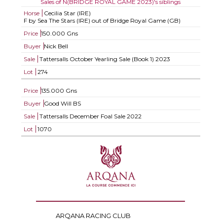
Sales of N(BRIDGE ROYAL GAME 2023)'s siblings
Horse
Cecilia Star (IRE)
F by Sea The Stars (IRE) out of Bridge Royal Game (GB)
Price
150.000 Gns
Buyer
Nick Bell
Sale
Tattersalls October Yearling Sale (Book 1) 2023
Lot
274
Price
135.000 Gns
Buyer
Good Will BS
Sale
Tattersalls December Foal Sale 2022
Lot
1070
ARQANA RACING CLUB