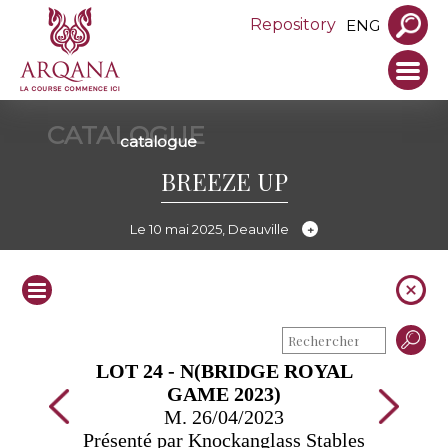
Repository
ENG
CATALOGUE
catalogue
BREEZE UP
Le 10 mai 2025, Deauville
LOT 24 - N(BRIDGE ROYAL
GAME 2023)
M. 26/04/2023
Présenté par Knockanglass Stables