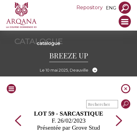
Repository
ENG
CATALOGUE
catalogue
BREEZE UP
Le 10 mai 2025, Deauville
LOT 59 - SARCASTIQUE
F. 26/02/2023
Présentée par Grove Stud