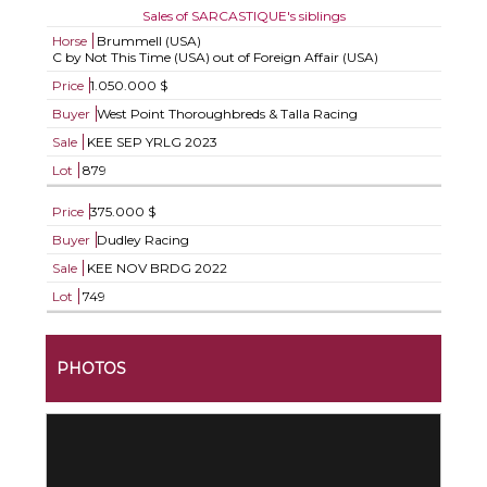
Sales of SARCASTIQUE's siblings
Horse
Brummell (USA)
C by Not This Time (USA) out of Foreign Affair (USA)
Price
1.050.000 $
Buyer
West Point Thoroughbreds & Talla Racing
Sale
KEE SEP YRLG 2023
Lot
879
Price
375.000 $
Buyer
Dudley Racing
Sale
KEE NOV BRDG 2022
Lot
749
PHOTOS