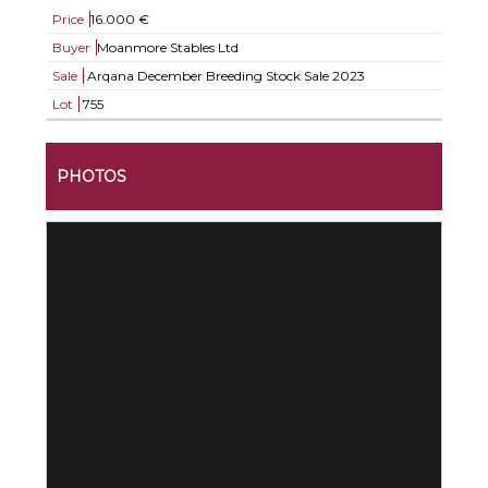
Price
16.000 €
Buyer
Moanmore Stables Ltd
Sale
Arqana December Breeding Stock Sale 2023
Lot
755
PHOTOS