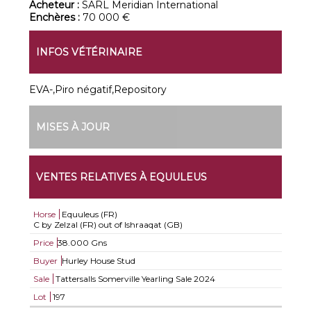
Acheteur :
SARL Meridian International
Enchères :
70 000 €
INFOS VÉTÉRINAIRE
EVA-,Piro négatif,Repository
MISES À JOUR
VENTES RELATIVES À EQUULEUS
Horse
Equuleus (FR)
C by Zelzal (FR) out of Ishraaqat (GB)
Price
38.000 Gns
Buyer
Hurley House Stud
Sale
Tattersalls Somerville Yearling Sale 2024
Lot
197