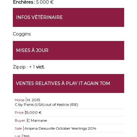
Enchères :
5 000 €
INFOS VÉTÉRINAIRE
Coggins
MISES À JOUR
Zipzip : + 1
vict.
VENTES RELATIVES À PLAY IT AGAIN TOM
Horse
N.
2013
C by Panis (USA) out of Kestria (IRE)
Price
15.000 €
Buyer
C Marnane
Sale
Arqana Deauville October Yearlings 2014
Lot
399