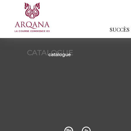
SUCCÈS
CATALOGUE
catalogue