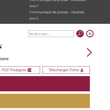
Jour 1
Communiqué de presse - résultats
jour 2
N
Neuve
PDF Pedigree
Télécharger Fiche