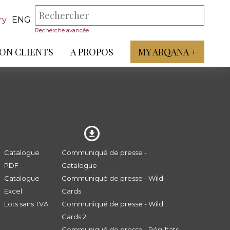
ry
ENG
Recherche avancée
ON CLIENTS
A PROPOS
MY ARQANA +
Catalogue
Communiqué de presse -
PDF
Catalogue
Catalogue
Communiqué de presse - Wild
Excel
Cards
Lots sans TVA
Communiqué de presse - Wild
Cards 2
Communiqué de presse - Résultats