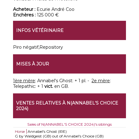
Acheteur :
Ecurie André Coo
Enchères :
125 000 €
INFOS VÉTÉRINAIRE
Piro négatif,Repository
MISES À JOUR
1ère mère
: Annabel's Ghost: + 1 pl. -
2e mère
:
Telepathic: + 1
vict.
en GB.
VENTES RELATIVES À N(ANNABEL'S CHOICE
2024)
Sales of N(ANNABEL'S CHOICE 2024)'s siblings
Horse
Annabel's Ghost (IRE)
G by Waldgeist (GB) out of Annabel's Choice (GB)