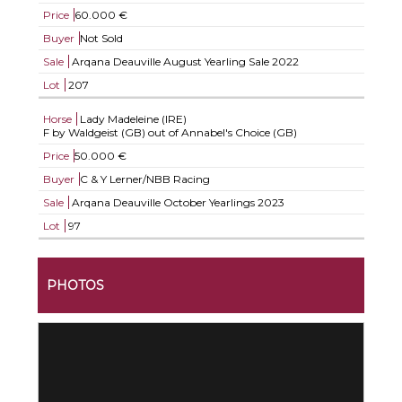
Price
60.000 €
Buyer
Not Sold
Sale
Arqana Deauville August Yearling Sale 2022
Lot
207
Horse
Lady Madeleine (IRE)
F by Waldgeist (GB) out of Annabel's Choice (GB)
Price
50.000 €
Buyer
C & Y Lerner/NBB Racing
Sale
Arqana Deauville October Yearlings 2023
Lot
97
PHOTOS