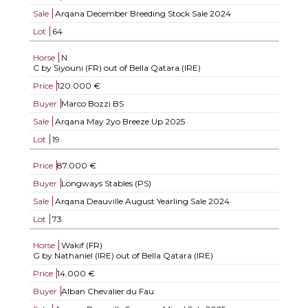
Sale
Arqana December Breeding Stock Sale 2024
Lot
64
Horse
N.
C by Siyouni (FR) out of Bella Qatara (IRE)
Price
120.000 €
Buyer
Marco Bozzi BS
Sale
Arqana May 2yo Breeze Up 2025
Lot
19
Price
87.000 €
Buyer
Longways Stables (PS)
Sale
Arqana Deauville August Yearling Sale 2024
Lot
73
Horse
Wakif (FR)
G by Nathaniel (IRE) out of Bella Qatara (IRE)
Price
14.000 €
Buyer
Alban Chevalier du Fau