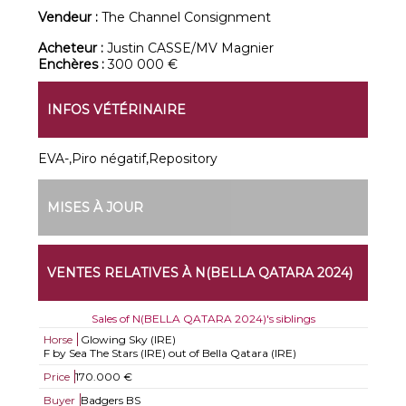
Vendeur :
The Channel Consignment
Acheteur :
Justin CASSE/MV Magnier
Enchères :
300 000 €
INFOS VÉTÉRINAIRE
EVA-,Piro négatif,Repository
MISES À JOUR
VENTES RELATIVES À N(BELLA QATARA 2024)
Sales of N(BELLA QATARA 2024)'s siblings
Horse
Glowing Sky (IRE)
F by Sea The Stars (IRE) out of Bella Qatara (IRE)
Price
170.000 €
Buyer
Badgers BS