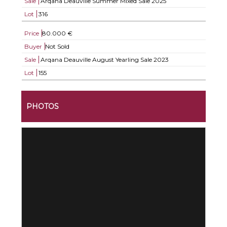
Sale
Arqana Deauville Summer Mixed Sale 2025
Lot
316
Price
80.000 €
Buyer
Not Sold
Sale
Arqana Deauville August Yearling Sale 2023
Lot
155
PHOTOS