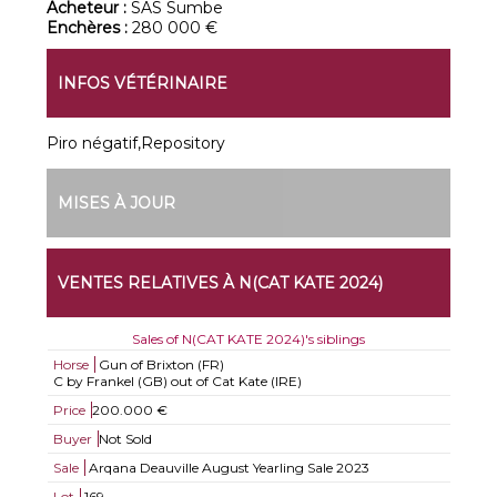
Acheteur :
SAS Sumbe
Enchères :
280 000 €
INFOS VÉTÉRINAIRE
Piro négatif,Repository
MISES À JOUR
VENTES RELATIVES À N(CAT KATE 2024)
Sales of N(CAT KATE 2024)'s siblings
Horse
Gun of Brixton (FR)
C by Frankel (GB) out of Cat Kate (IRE)
Price
200.000 €
Buyer
Not Sold
Sale
Arqana Deauville August Yearling Sale 2023
Lot
169