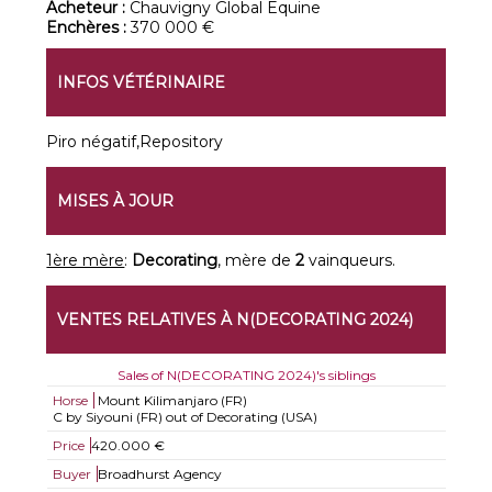
Acheteur :
Chauvigny Global Equine
Enchères :
370 000 €
INFOS VÉTÉRINAIRE
Piro négatif,Repository
MISES À JOUR
1ère mère
:
Decorating
, mère de
2
vainqueurs.
VENTES RELATIVES À N(DECORATING 2024)
Sales of N(DECORATING 2024)'s siblings
Horse
Mount Kilimanjaro (FR)
C by Siyouni (FR) out of Decorating (USA)
Price
420.000 €
Buyer
Broadhurst Agency