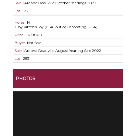
Sale
Arqana Deauville October Yearlings 2023
Lot
132
Horse
N.
C by Kitten's Joy (USA) out of Decorating (USA)
Price
110.000 €
Buyer
Not Sold
Sale
Arqana Deauville August Yearling Sale 2022
Lot
253
PHOTOS