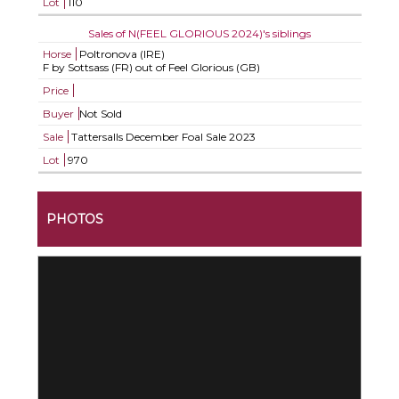
Lot
110
Sales of N(FEEL GLORIOUS 2024)'s siblings
Horse
Poltronova (IRE)
F by Sottsass (FR) out of Feel Glorious (GB)
Price
Buyer
Not Sold
Sale
Tattersalls December Foal Sale 2023
Lot
970
PHOTOS