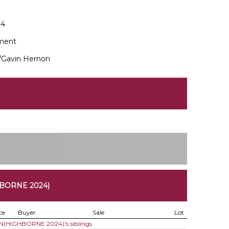
24
ment
l/Gavin Hernon
BORNE 2024)
ce
Buyer
Sale
Lot
f N(HIGHBORNE 2024)'s siblings