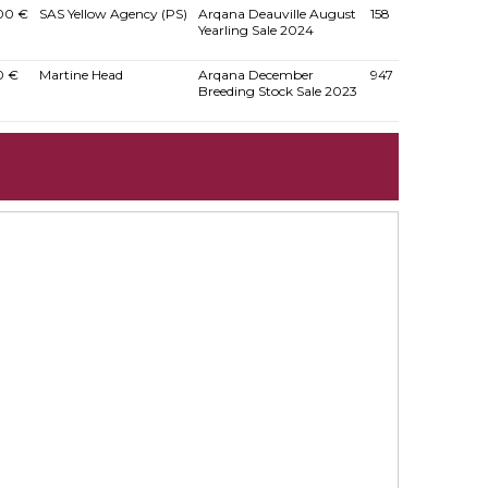
00 €
SAS Yellow Agency (PS)
Arqana Deauville August
158
Yearling Sale 2024
0 €
Martine Head
Arqana December
947
Breeding Stock Sale 2023