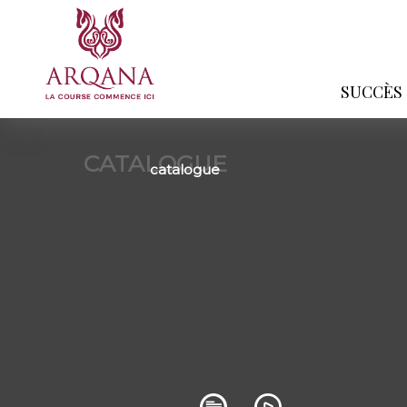
SUCCÈS
CATALOGUE
catalogue