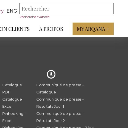
ry
ENG
Recherche avancée
ON CLIENTS
A PROPOS
MY ARQANA +
Catalogue
Communiqué de presse -
PDF
Catalogue
Catalogue
Communiqué de presse -
Excel
Résultats Jour 1
Pinhooking -
Communiqué de presse -
Excel
Résultats Jour 2
Pinhooking
Communiqué de presse - Bilan