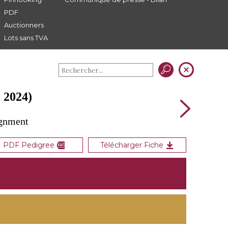
PDF
Auctionners
Lots sans TVA
2024)
ignment
PDF Pedigree
Télécharger Fiche