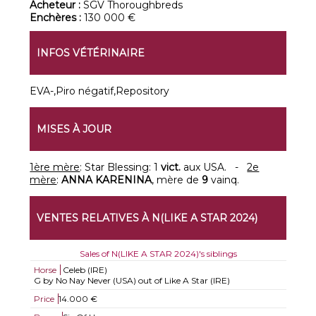
Acheteur :
SGV Thoroughbreds
Enchères :
130 000 €
INFOS VÉTÉRINAIRE
EVA-,Piro négatif,Repository
MISES À JOUR
1ère mère
: Star Blessing: 1
vict.
aux USA. -
2e
mère
:
ANNA KARENINA
, mère de
9
vainq.
VENTES RELATIVES À N(LIKE A STAR 2024)
Sales of N(LIKE A STAR 2024)'s siblings
Horse
Celeb (IRE)
G by No Nay Never (USA) out of Like A Star (IRE)
Price
14.000 €