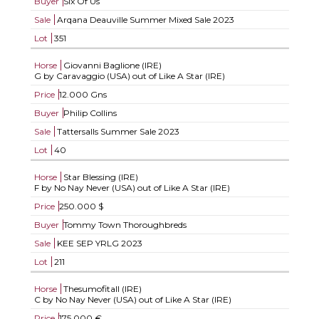
Buyer
Six Of Us
Sale
Arqana Deauville Summer Mixed Sale 2023
Lot
351
Horse
Giovanni Baglione (IRE)
G by Caravaggio (USA) out of Like A Star (IRE)
Price
12.000 Gns
Buyer
Philip Collins
Sale
Tattersalls Summer Sale 2023
Lot
40
Horse
Star Blessing (IRE)
F by No Nay Never (USA) out of Like A Star (IRE)
Price
250.000 $
Buyer
Tommy Town Thoroughbreds
Sale
KEE SEP YRLG 2023
Lot
211
Horse
Thesumofitall (IRE)
C by No Nay Never (USA) out of Like A Star (IRE)
Price
175.000 €