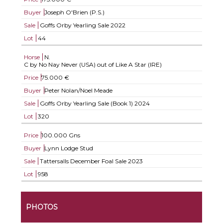
Buyer
Joseph O'Brien (P.S.)
Sale
Goffs Orby Yearling Sale 2022
Lot
44
Horse
N.
C by No Nay Never (USA) out of Like A Star (IRE)
Price
75.000 €
Buyer
Peter Nolan/Noel Meade
Sale
Goffs Orby Yearling Sale (Book 1) 2024
Lot
320
Price
100.000 Gns
Buyer
Lynn Lodge Stud
Sale
Tattersalls December Foal Sale 2023
Lot
958
PHOTOS