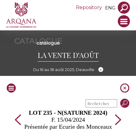
Repository
ENG
CATALOGUE
catalogue
LA VENTE D'AOÛT
Du 16 au 18 août 2025, Deauville
LOT 235 - N(SATURNE 2024)
F. 15/04/2024
Présentée par Ecurie des Monceaux