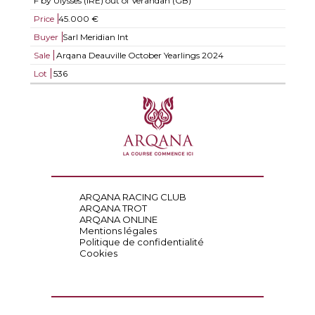
F by Ulysses (IRE) out of Verandah (GB)
Price
45.000 €
Buyer
Sarl Meridian Int
Sale
Arqana Deauville October Yearlings 2024
Lot
536
ARQANA RACING CLUB
ARQANA TROT
ARQANA ONLINE
Mentions légales
Politique de confidentialité
Cookies