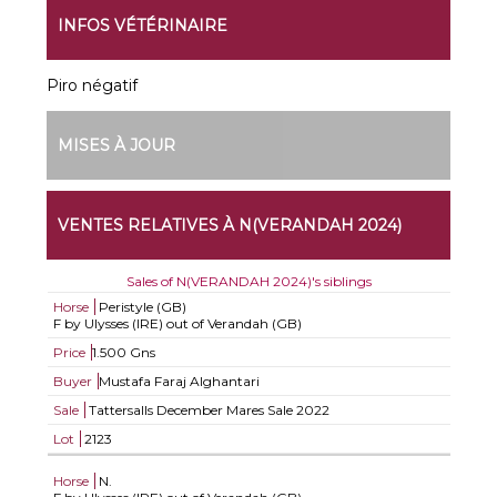
INFOS VÉTÉRINAIRE
Piro négatif
MISES À JOUR
VENTES RELATIVES À N(VERANDAH 2024)
Sales of N(VERANDAH 2024)'s siblings
Horse
Peristyle (GB)
F by Ulysses (IRE) out of Verandah (GB)
Price
1.500 Gns
Buyer
Mustafa Faraj Alghantari
Sale
Tattersalls December Mares Sale 2022
Lot
2123
Horse
N.