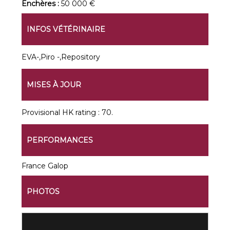
Enchères :
50 000 €
INFOS VÉTÉRINAIRE
EVA-,Piro -,Repository
MISES À JOUR
Provisional HK rating : 70.
PERFORMANCES
France Galop
PHOTOS