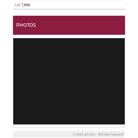
Lot
388
PHOTOS
Crédit photo : ©Elise Fossard