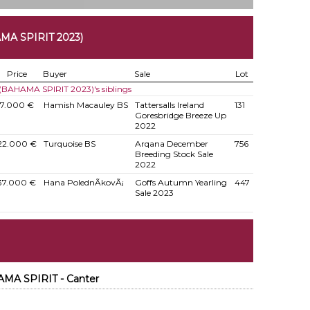
A SPIRIT 2023)
Price
Buyer
Sale
Lot
N(BAHAMA SPIRIT 2023)'s siblings
17.000 €
Hamish Macauley BS
Tattersalls Ireland
131
Goresbridge Breeze Up
2022
22.000 €
Turquoise BS
Arqana December
756
Breeding Stock Sale
2022
37.000 €
Hana PolednÃ­kovÃ¡
Goffs Autumn Yearling
447
Sale 2023
MA SPIRIT - Canter