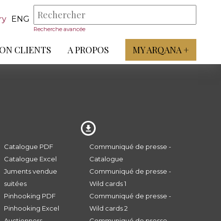
ry
ENG
Recherche avancée
ON CLIENTS
A PROPOS
MY ARQANA +
Catalogue PDF
Communiqué de presse -
Catalogue Excel
Catalogue
Juments vendue
Communiqué de presse -
suitées
Wild cards 1
Pinhooking PDF
Communiqué de presse -
Pinhooking Excel
Wild cards 2
Auctionners
Communiqué de presse -