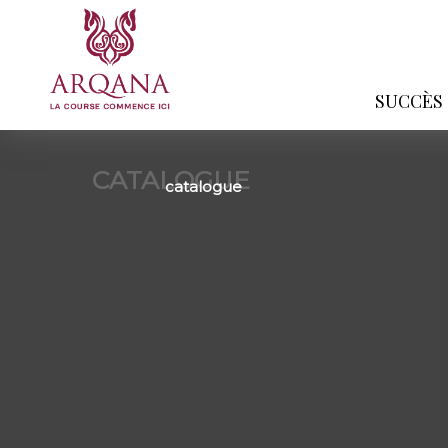
SUCCÈS
CATALOGUE
catalogue