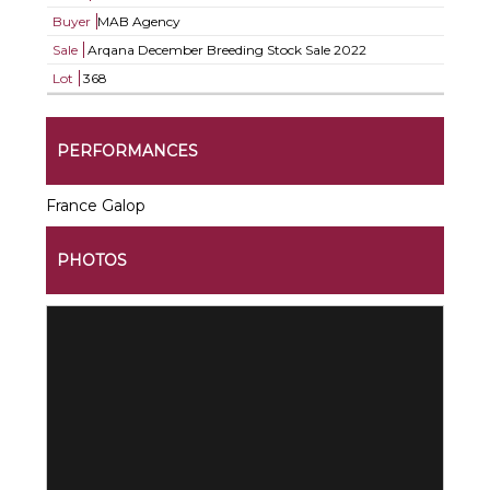
Buyer
MAB Agency
Sale
Arqana December Breeding Stock Sale 2022
Lot
368
PERFORMANCES
France Galop
PHOTOS