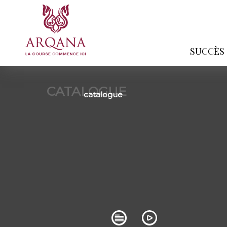
SUCCÈS
CATALOGUE
catalogue